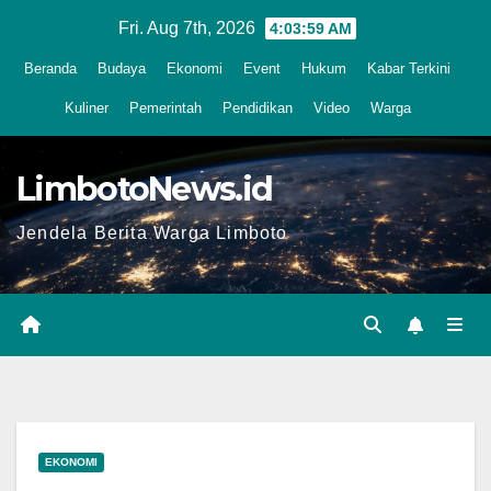
Skip
Fri. Aug 7th, 2026
4:04:00 AM
to
Beranda
Budaya
Ekonomi
Event
Hukum
Kabar Terkini
content
Kuliner
Pemerintah
Pendidikan
Video
Warga
LimbotoNews.id
Jendela Berita Warga Limboto
EKONOMI