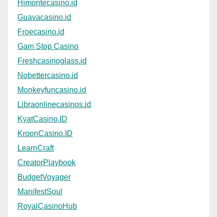
Himontecasino.id
Guavacasino.id
Froecasino.id
Gam Stop Casino
Freshcasinoglass.id
Nobettercasino.id
Monkeyfuncasino.id
Libraonlinecasinos.id
KyatCasino.ID
KroonCasino.ID
LearnCraft
CreatorPlaybook
BudgetVoyager
ManifestSoul
RoyalCasinoHub