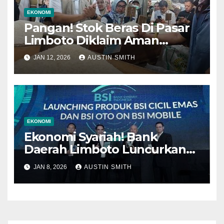
EKONOMI
Pangan! Stok Beras Di Pasar
Limboto Diklaim Aman
Jelang Akhir Tahun, Harga
JAN 12, 2026
AUSTIN SMITH
Stabil!
EKONOMI
Ekonomi Syariah! Bank
Daerah Limboto Luncurkan
Produk Pembiayaan Syariah
JAN 8, 2026
AUSTIN SMITH
Untuk Umkm!