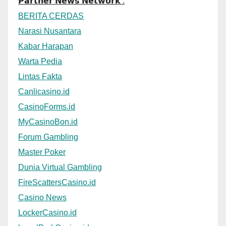
𝗣𝗮𝗿𝘁𝗻𝗲𝗿 𝗡𝗲𝘄𝘀 𝗡𝗲𝘁𝘄𝗼𝗿𝗸 :
BERITA CERDAS
Narasi Nusantara
Kabar Harapan
Warta Pedia
Lintas Fakta
Canlicasino.id
CasinoForms.id
MyCasinoBon.id
Forum Gambling
Master Poker
Dunia Virtual Gambling
FireScattersCasino.id
Casino News
LockerCasino.id