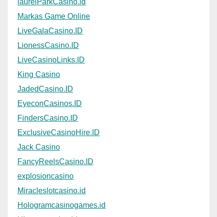
laurelParkCasino.id
Markas Game Online
LiveGalaCasino.ID
LionessCasino.ID
LiveCasinoLinks.ID
King Casino
JadedCasino.ID
EyeconCasinos.ID
FindersCasino.ID
ExclusiveCasinoHire.ID
Jack Casino
FancyReelsCasino.ID
explosioncasino
Miracleslotcasino.id
Hologramcasinogames.id