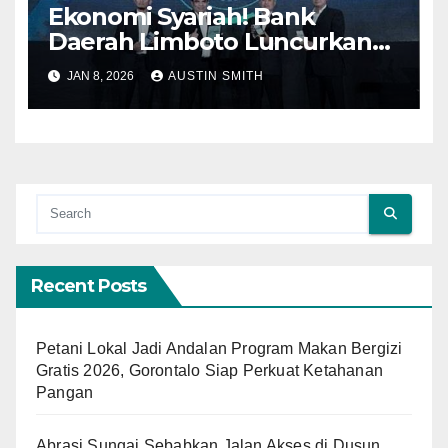
Ekonomi Syariah! Bank
Daerah Limboto Luncurkan
Produk Pembiayaan Syariah
JAN 8, 2026
AUSTIN SMITH
Untuk Umkm!
Recent Posts
Petani Lokal Jadi Andalan Program Makan Bergizi
Gratis 2026, Gorontalo Siap Perkuat Ketahanan
Pangan
Abrasi Sungai Sebabkan Jalan Akses di Dusun