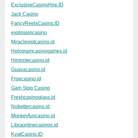
ExclusiveCasinoHire.ID
Jack Casino
FancyReelsCasino.ID
explosioncasino
Miracleslotcasino.id
Hologramcasinogames.id
Himontecasino.id
Guavacasino.id
Froecasino.id
Gam Stop Casino
Freshcasinoglass.id
Nobettercasino.id
Monkeyfuncasino.id
Libraonlinecasinos.id
KyatCasino.ID