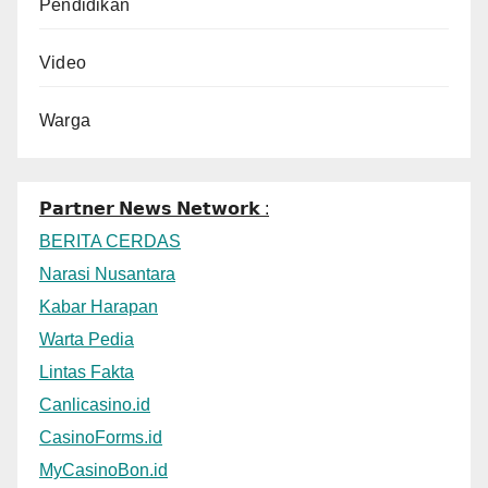
Pendidikan
Video
Warga
𝗣𝗮𝗿𝘁𝗻𝗲𝗿 𝗡𝗲𝘄𝘀 𝗡𝗲𝘁𝘄𝗼𝗿𝗸 :
BERITA CERDAS
Narasi Nusantara
Kabar Harapan
Warta Pedia
Lintas Fakta
Canlicasino.id
CasinoForms.id
MyCasinoBon.id