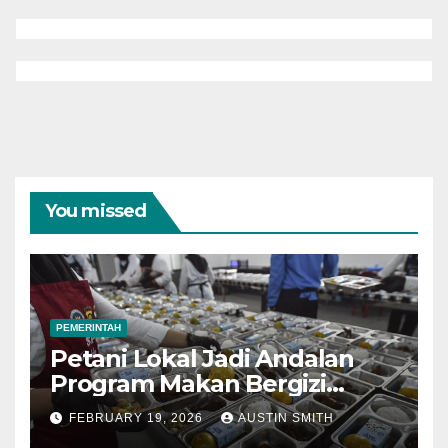
You missed
PEMERINTAH
Petani Lokal Jadi Andalan
Program Makan Bergizi
Gratis 2026, Gorontalo Siap
FEBRUARY 19, 2026
AUSTIN SMITH
Perkuat Ketahanan Pangan