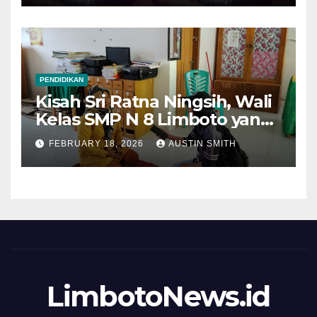
PENDIDIKAN
Kisah Sri Ratna Ningsih, Wali
Kelas SMP N 8 Limboto yang
Menjemput Masa Depan dari
FEBRUARY 18, 2026
AUSTIN SMITH
Pintu Rumah Siswa
LimbotoNews.id