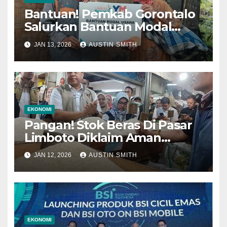
Bantuan! Pemkab Gorontalo
Salurkan Bantuan Modal
Usaha Untuk Ratusan
JAN 13, 2026
AUSTIN SMITH
Pedagang Pasar Limboto!
EKONOMI
Pangan! Stok Beras Di Pasar
Limboto Diklaim Aman
Jelang Akhir Tahun, Harga
JAN 12, 2026
AUSTIN SMITH
Stabil!
EKONOMI