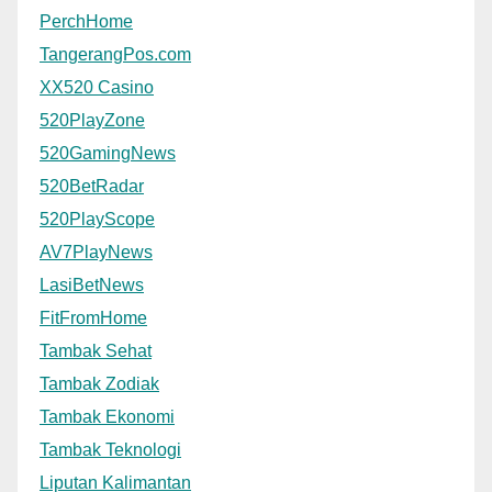
PerchHome
TangerangPos.com
XX520 Casino
520PlayZone
520GamingNews
520BetRadar
520PlayScope
AV7PlayNews
LasiBetNews
FitFromHome
Tambak Sehat
Tambak Zodiak
Tambak Ekonomi
Tambak Teknologi
Liputan Kalimantan