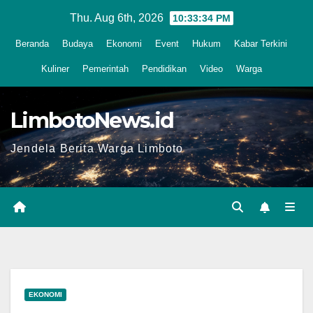
Skip
Thu. Aug 6th, 2026
10:33:35 PM
to
Beranda
Budaya
Ekonomi
Event
Hukum
Kabar Terkini
content
Kuliner
Pemerintah
Pendidikan
Video
Warga
LimbotoNews.id
Jendela Berita Warga Limboto
EKONOMI