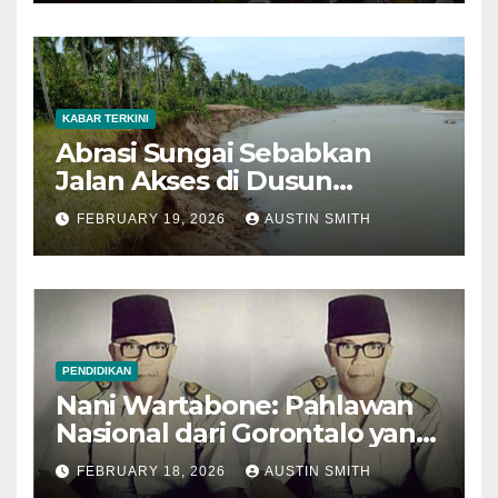
KABAR TERKINI
Abrasi Sungai Sebabkan
Jalan Akses di Dusun
Lalunga Desa Datahu
FEBRUARY 19, 2026
AUSTIN SMITH
Amblas
PENDIDIKAN
Nani Wartabone: Pahlawan
Nasional dari Gorontalo yang
Mengobarkan Semangat
FEBRUARY 18, 2026
AUSTIN SMITH
Kemerdekaan