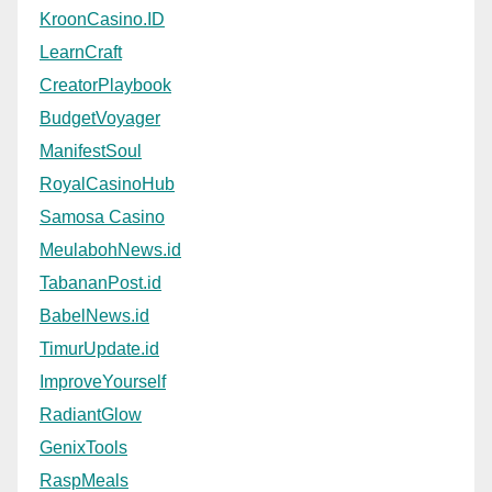
KroonCasino.ID
LearnCraft
CreatorPlaybook
BudgetVoyager
ManifestSoul
RoyalCasinoHub
Samosa Casino
MeulabohNews.id
TabananPost.id
BabelNews.id
TimurUpdate.id
ImproveYourself
RadiantGlow
GenixTools
RaspMeals