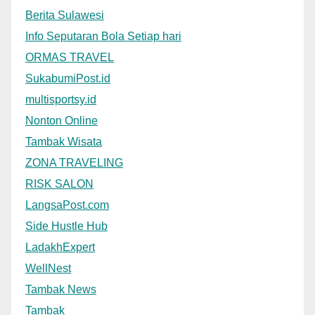
Berita Sulawesi
Info Seputaran Bola Setiap hari
ORMAS TRAVEL
SukabumiPost.id
multisportsy.id
Nonton Online
Tambak Wisata
ZONA TRAVELING
RISK SALON
LangsaPost.com
Side Hustle Hub
LadakhExpert
WellNest
Tambak News
Tambak