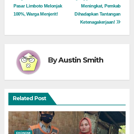
navigation
Pasar Limboto Melonjak
Meningkat, Pemkab
100%, Warga Menjerit!
Dihadapkan Tantangan
Ketenagakerjaan!
By
Austin Smith
Related Post
EKONOMI