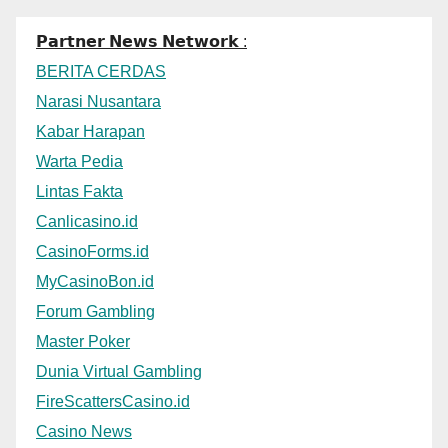
𝗣𝗮𝗿𝘁𝗻𝗲𝗿 𝗡𝗲𝘄𝘀 𝗡𝗲𝘁𝘄𝗼𝗿𝗸 :
BERITA CERDAS
Narasi Nusantara
Kabar Harapan
Warta Pedia
Lintas Fakta
Canlicasino.id
CasinoForms.id
MyCasinoBon.id
Forum Gambling
Master Poker
Dunia Virtual Gambling
FireScattersCasino.id
Casino News