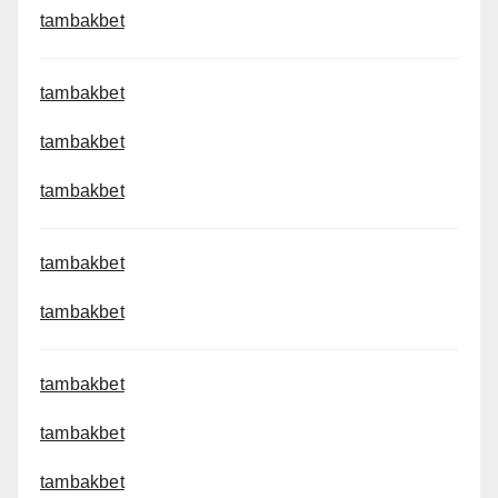
tambakbet
tambakbet
tambakbet
tambakbet
tambakbet
tambakbet
tambakbet
tambakbet
tambakbet