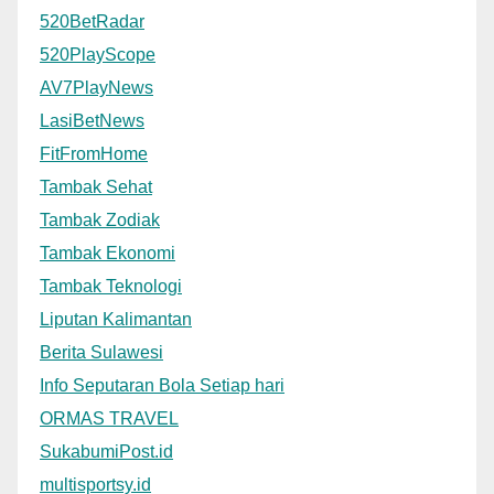
520BetRadar
520PlayScope
AV7PlayNews
LasiBetNews
FitFromHome
Tambak Sehat
Tambak Zodiak
Tambak Ekonomi
Tambak Teknologi
Liputan Kalimantan
Berita Sulawesi
Info Seputaran Bola Setiap hari
ORMAS TRAVEL
SukabumiPost.id
multisportsy.id