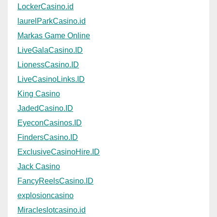
LockerCasino.id
laurelParkCasino.id
Markas Game Online
LiveGalaCasino.ID
LionessCasino.ID
LiveCasinoLinks.ID
King Casino
JadedCasino.ID
EyeconCasinos.ID
FindersCasino.ID
ExclusiveCasinoHire.ID
Jack Casino
FancyReelsCasino.ID
explosioncasino
Miracleslotcasino.id