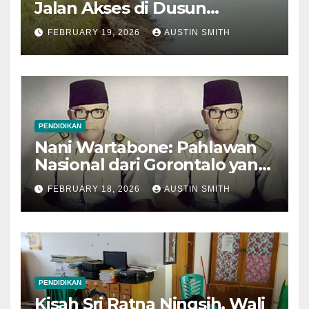
Jalan Akses di Dusun
Lalunga Desa Datahu
FEBRUARY 19, 2026
AUSTIN SMITH
Amblas
PENDIDIKAN
Nani Wartabone: Pahlawan
Nasional dari Gorontalo yang
Mengobarkan Semangat
FEBRUARY 18, 2026
AUSTIN SMITH
Kemerdekaan
PENDIDIKAN
Kisah Sri Ratna Ningsih, Wali