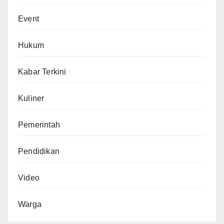
Event
Hukum
Kabar Terkini
Kuliner
Pemerintah
Pendidikan
Video
Warga