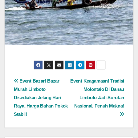
Post
Event Bazar! Bazar
Event Keagamaan! Tradisi
Murah Limboto
Molontalo Di Danau
navigation
Disediakan Jelang Hari
Limboto Jadi Sorotan
Raya, Harga Bahan Pokok
Nasional, Penuh Makna!
Stabil!