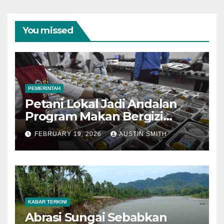
You missed
PEMERINTAH
Petani Lokal Jadi Andalan
Program Makan Bergizi
Gratis 2026, Gorontalo Siap
FEBRUARY 19, 2026
AUSTIN SMITH
Perkuat Ketahanan Pangan
KABAR TERKINI
Abrasi Sungai Sebabkan