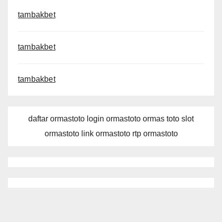
tambakbet
tambakbet
tambakbet
daftar ormastoto login ormastoto ormas toto slot
ormastoto link ormastoto rtp ormastoto