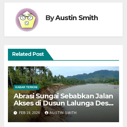
By
Austin Smith
Related Post
KABAR TERKINI
Abrasi Sungai Sebabkan Jalan
Akses di Dusun Lalunga Desa
Datahu Amblas
FEB 19, 2026
AUSTIN SMITH