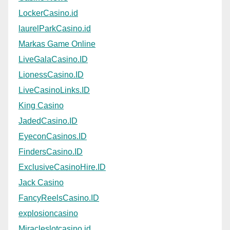
LockerCasino.id
laurelParkCasino.id
Markas Game Online
LiveGalaCasino.ID
LionessCasino.ID
LiveCasinoLinks.ID
King Casino
JadedCasino.ID
EyeconCasinos.ID
FindersCasino.ID
ExclusiveCasinoHire.ID
Jack Casino
FancyReelsCasino.ID
explosioncasino
Miracleslotcasino.id