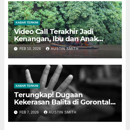
KABAR TERKINI
Video Call Terakhir Jadi
Kenangan, Ibu dan Anak
Hilang di Sungai Paguyaman
FEB 10, 2026
AUSTIN SMITH
Gorontalo
KABAR TERKINI
Terungkap! Dugaan
Kekerasan Balita di Gorontalo
Sudah Lama Diketahui
FEB 7, 2026
AUSTIN SMITH
Keluarga