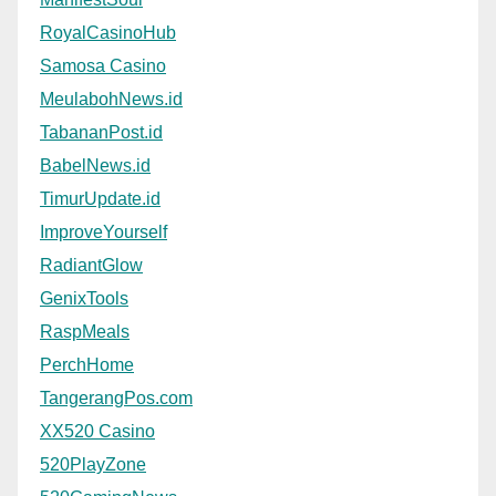
RoyalCasinoHub
Samosa Casino
MeulabohNews.id
TabananPost.id
BabelNews.id
TimurUpdate.id
ImproveYourself
RadiantGlow
GenixTools
RaspMeals
PerchHome
TangerangPos.com
XX520 Casino
520PlayZone