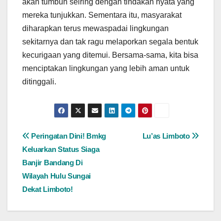
akan tumbuh seiring dengan tindakan nyata yang
mereka tunjukkan. Sementara itu, masyarakat
diharapkan terus mewaspadai lingkungan
sekitarnya dan tak ragu melaporkan segala bentuk
kecurigaan yang ditemui. Bersama-sama, kita bisa
menciptakan lingkungan yang lebih aman untuk
ditinggali.
Post
Peringatan Dini! Bmkg
Lu’as Limboto
Keluarkan Status Siaga
navigation
Banjir Bandang Di
Wilayah Hulu Sungai
Dekat Limboto!