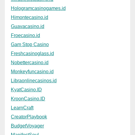
Hologramcasinogames.id
Himontecasino.id
Guavacasino.id
Froecasino.id
Gam Stop Casino
Freshcasinoglass.id
Nobettercasino.id
Monkeyfuncasino.id
Libraonlinecasinos.id
KyatCasino.ID
KroonCasino.ID
LearnCraft
CreatorPlaybook
BudgetVoyager
ManifestSoul