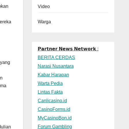
pkan
Video
Warga
mereka
𝗣𝗮𝗿𝘁𝗻𝗲𝗿 𝗡𝗲𝘄𝘀 𝗡𝗲𝘁𝘄𝗼𝗿𝗸 :
BERITA CERDAS
 yang
Narasi Nusantara
Kabar Harapan
an
Warta Pedia
ama
Lintas Fakta
Canlicasino.id
CasinoForms.id
MyCasinoBon.id
Forum Gambling
ulian