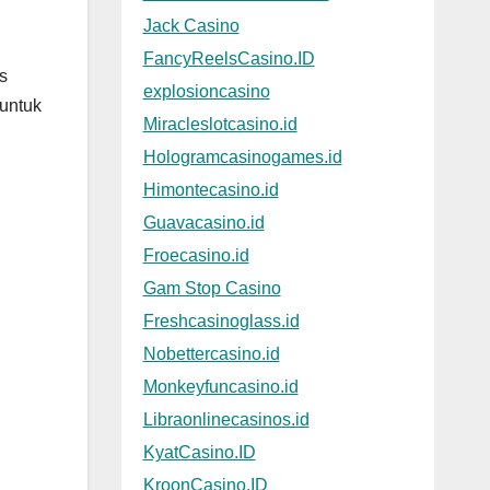
Jack Casino
FancyReelsCasino.ID
s
explosioncasino
 untuk
Miracleslotcasino.id
Hologramcasinogames.id
Himontecasino.id
Guavacasino.id
Froecasino.id
Gam Stop Casino
Freshcasinoglass.id
Nobettercasino.id
Monkeyfuncasino.id
Libraonlinecasinos.id
KyatCasino.ID
KroonCasino.ID