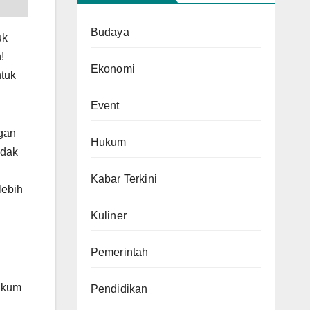
Budaya
uk
!
Ekonomi
tuk
Event
gan
Hukum
idak
Kabar Terkini
lebih
Kuliner
Pemerintah
ukum
Pendidikan