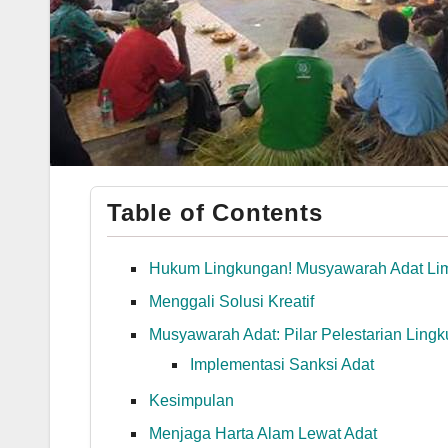
Table of Contents
Hukum Lingkungan! Musyawarah Adat Lim
Menggali Solusi Kreatif
Musyawarah Adat: Pilar Pelestarian Ling
Implementasi Sanksi Adat
Kesimpulan
Menjaga Harta Alam Lewat Adat