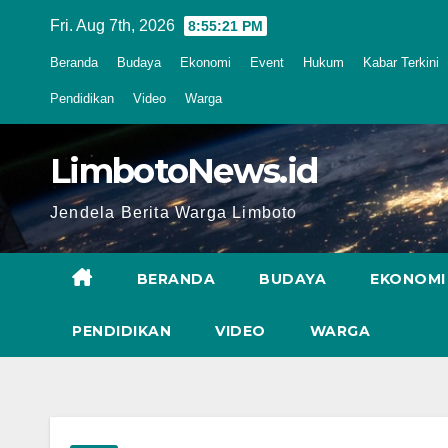
Skip
Fri. Aug 7th, 2026
8:55:22 PM
to
Beranda
Budaya
Ekonomi
Event
Hukum
Kabar Terkini
content
Pendidikan
Video
Warga
LimbotoNews.id
Jendela Berita Warga Limboto
BERANDA
BUDAYA
EKONOMI
PENDIDIKAN
VIDEO
WARGA