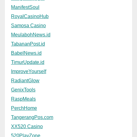
ManifestSoul
RoyalCasinoHub
Samosa Casino
MeulabohNews.id
TabananPost.id
BabelNews.id
TimurUpdate.id
ImproveYourself
RadiantGlow
GenixTools
RaspMeals
PerchHome
TangerangPos.com
XX520 Casino
520PlayZone