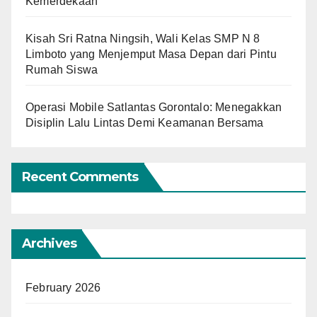
Kemerdekaan
Kisah Sri Ratna Ningsih, Wali Kelas SMP N 8
Limboto yang Menjemput Masa Depan dari Pintu
Rumah Siswa
Operasi Mobile Satlantas Gorontalo: Menegakkan
Disiplin Lalu Lintas Demi Keamanan Bersama
Recent Comments
Archives
February 2026