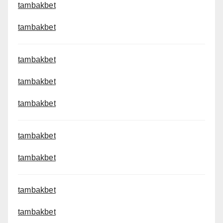
tambakbet
tambakbet
tambakbet
tambakbet
tambakbet
tambakbet
tambakbet
tambakbet
tambakbet