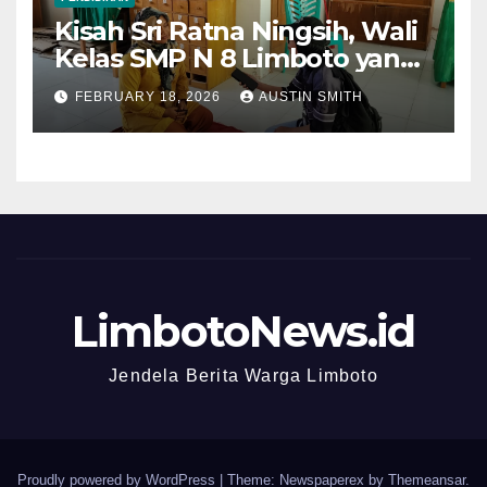
Kisah Sri Ratna Ningsih, Wali
Kelas SMP N 8 Limboto yang
Menjemput Masa Depan dari
FEBRUARY 18, 2026
AUSTIN SMITH
Pintu Rumah Siswa
LimbotoNews.id
Jendela Berita Warga Limboto
Proudly powered by WordPress
|
Theme: Newspaperex by
Themeansar
.