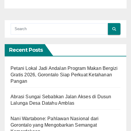
Recent Posts
Petani Lokal Jadi Andalan Program Makan Bergizi
Gratis 2026, Gorontalo Siap Perkuat Ketahanan
Pangan
Abrasi Sungai Sebabkan Jalan Akses di Dusun
Lalunga Desa Datahu Amblas
Nani Wartabone: Pahlawan Nasional dari
Gorontalo yang Mengobarkan Semangat