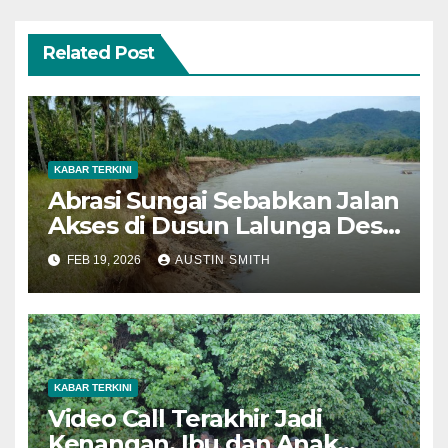
Related Post
KABAR TERKINI
Abrasi Sungai Sebabkan Jalan
Akses di Dusun Lalunga Desa
Datahu Amblas
FEB 19, 2026
AUSTIN SMITH
KABAR TERKINI
Video Call Terakhir Jadi
Kenangan, Ibu dan Anak