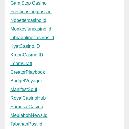
Gam Stop Casino
Freshcasinoglass.id
Nobettercasino.id
Monkeyfuncasino.id
Libraonlinecasinos.id
KyatCasino.ID
KroonCasino.ID
LearnCraft
CreatorPlaybook
BudgetVoyager
ManifestSoul
RoyalCasinoHub
Samosa Casino
MeulabohNews.id
TabananPost.id