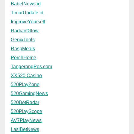
BabelNews.id
TimurUpdate.id
ImproveYourself
RadiantGlow
GenixTools
RaspMeals
PerchHome
TangerangPos.com
XX520 Casino
520PlayZone
520GamingNews
520BetRadar
520PlayScope
AV7PlayNews
LasiBetNews