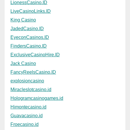
LionessCasino.ID
LiveCasinoLinks.ID
King Casino
JadedCasino.ID
EyeconCasinos.ID
FindersCasino.ID
ExclusiveCasinoHire.ID
Jack Casino
FancyReelsCasino.ID
explosioncasino
Miracleslotcasino.id
Hologramcasinogames.id
Himontecasino.id
Guavacasino.id
Froecasino.id