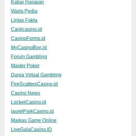
Kabar Harapan
Warta Pedia
Lintas Fakta
Canlicasino.id
CasinoForms.id
MyCasinoBon.id
Forum Gambling
Master Poker
Dunia Virtual Gambling
FireScattersCasino.id
Casino News
LockerCasino.id
laurelParkCasino.id
Markas Game Online
LiveGalaCasino.ID