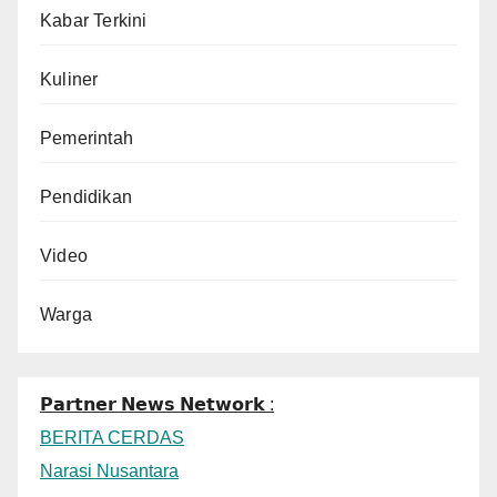
Kabar Terkini
Kuliner
Pemerintah
Pendidikan
Video
Warga
𝗣𝗮𝗿𝘁𝗻𝗲𝗿 𝗡𝗲𝘄𝘀 𝗡𝗲𝘁𝘄𝗼𝗿𝗸 :
BERITA CERDAS
Narasi Nusantara