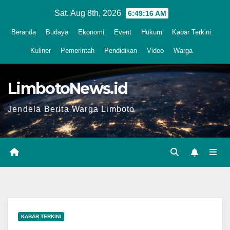
Skip
Sat. Aug 8th, 2026
6:49:17 AM
to
Beranda
Budaya
Ekonomi
Event
Hukum
Kabar Terkini
content
Kuliner
Pemerintah
Pendidikan
Video
Warga
LimbotoNews.id
Jendela Berita Warga Limboto
KABAR TERKINI