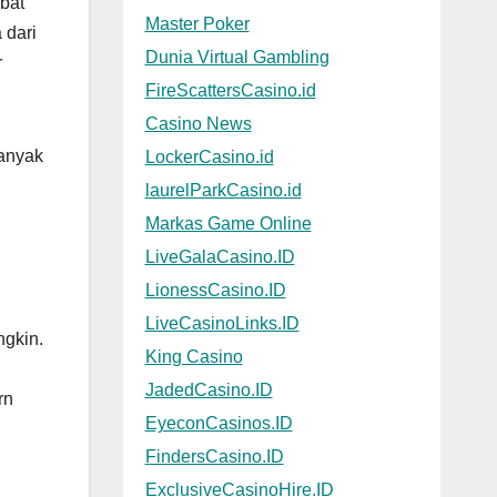
bat
Master Poker
 dari
Dunia Virtual Gambling
r
FireScattersCasino.id
Casino News
banyak
LockerCasino.id
laurelParkCasino.id
Markas Game Online
LiveGalaCasino.ID
LionessCasino.ID
LiveCasinoLinks.ID
ngkin.
King Casino
JadedCasino.ID
rn
EyeconCasinos.ID
FindersCasino.ID
ExclusiveCasinoHire.ID