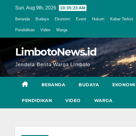
Skip
Sun. Aug 9th, 2026
10:35:24 AM
to
Beranda
Budaya
Ekonomi
Event
Hukum
Kabar Terkini
content
Pendidikan
Video
Warga
LimbotoNews.id
Jendela Berita Warga Limboto
BERANDA
BUDAYA
EKONOMI
PENDIDIKAN
VIDEO
WARGA