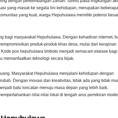
iring dengan perkembangan zaman. Stress pada lingkungan aki
asi yang masuk ke segala lini kehidupan, merupakan beberapa
komunitas yang kuat, warga Hepuhulawa memiliki potensi besa
uang bagi masyarakat Hepuhulawa. Dengan kehadiran internet, 
empromosikan produk-produk khas desa, mulai dari kerajinan
as. Kode pos hepuhulawa limboto menjadi semacam etalase bagi
u memanfaatkan teknologi secara bijak.
eluang. Masyarakat Hepuhulawa menjalani kehidupan dengan
bah. Dengan inovasi dan kreativitas, tidak ada yang tidak mu
menjadi batu loncatan menuju masa depan yang lebih baik.
mpertahankan nilai-nilai lokal di tengah arus pemikiran mode
n Hepuhulawa