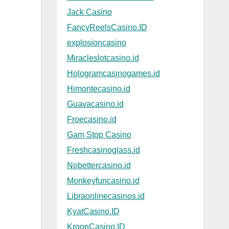
Jack Casino
FancyReelsCasino.ID
explosioncasino
Miracleslotcasino.id
Hologramcasinogames.id
Himontecasino.id
Guavacasino.id
Froecasino.id
Gam Stop Casino
Freshcasinoglass.id
Nobettercasino.id
Monkeyfuncasino.id
Libraonlinecasinos.id
KyatCasino.ID
KroonCasino.ID