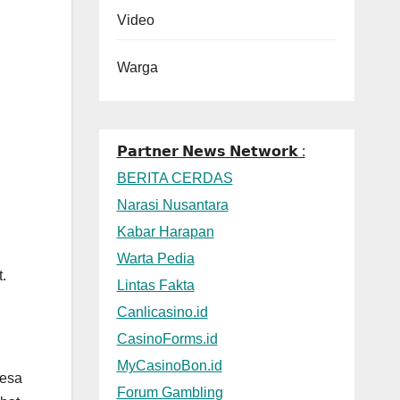
Video
Warga
𝗣𝗮𝗿𝘁𝗻𝗲𝗿 𝗡𝗲𝘄𝘀 𝗡𝗲𝘁𝘄𝗼𝗿𝗸 :
BERITA CERDAS
Narasi Nusantara
Kabar Harapan
Warta Pedia
.
Lintas Fakta
Canlicasino.id
CasinoForms.id
MyCasinoBon.id
desa
Forum Gambling