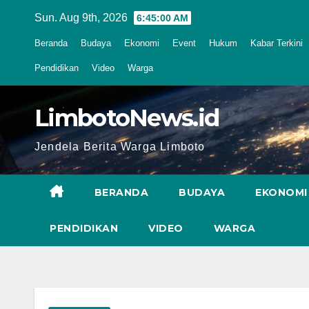
Skip
Sun. Aug 9th, 2026
6:45:01 AM
to
Beranda
Budaya
Ekonomi
Event
Hukum
Kabar Terkini
content
Pendidikan
Video
Warga
LimbotoNews.id
Jendela Berita Warga Limboto
BERANDA
BUDAYA
EKONOMI
PENDIDIKAN
VIDEO
WARGA