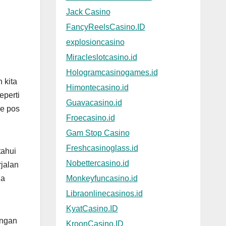
Jack Casino
FancyReelsCasino.ID
explosioncasino
Miracleslotcasino.id
Hologramcasinogames.id
 kita
Himontecasino.id
eperti
Guavacasino.id
de pos
Froecasino.id
Gam Stop Casino
Freshcasinoglass.id
tahui
Nobettercasino.id
rjalan
Monkeyfuncasino.id
na
Libraonlinecasinos.id
KyatCasino.ID
engan
KroonCasino.ID