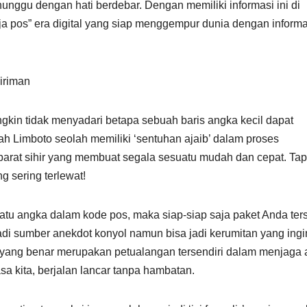
ggu dengan hati berdebar. Dengan memiliki informasi ini di
a pos” era digital yang siap menggempur dunia dengan informa
iriman
ngkin tidak menyadari betapa sebuah baris angka kecil dapat
h Limboto seolah memiliki ‘sentuhan ajaib’ dalam proses
barat sihir yang membuat segala sesuatu mudah dan cepat. Tap
ng sering terlewat!
u angka dalam kode pos, maka siap-siap saja paket Anda ter
jadi sumber anekdot konyol namun bisa jadi kerumitan yang ingin
 yang benar merupakan petualangan tersendiri dalam menjaga 
sa kita, berjalan lancar tanpa hambatan.