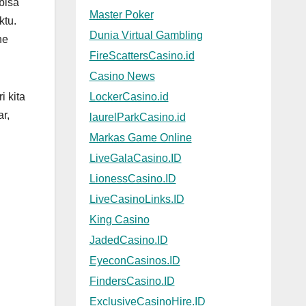
bisa
Master Poker
ktu.
Dunia Virtual Gambling
ne
FireScattersCasino.id
Casino News
LockerCasino.id
i kita
r,
laurelParkCasino.id
Markas Game Online
LiveGalaCasino.ID
LionessCasino.ID
LiveCasinoLinks.ID
King Casino
JadedCasino.ID
EyeconCasinos.ID
FindersCasino.ID
ExclusiveCasinoHire.ID