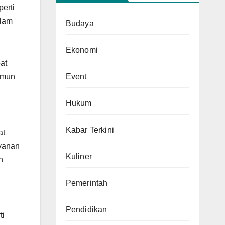
erti
alam
Budaya
Ekonomi
at
Event
namun
Hukum
Kabar Terkini
at
ayanan
Kuliner
n
Pemerintah
Pendidikan
ti