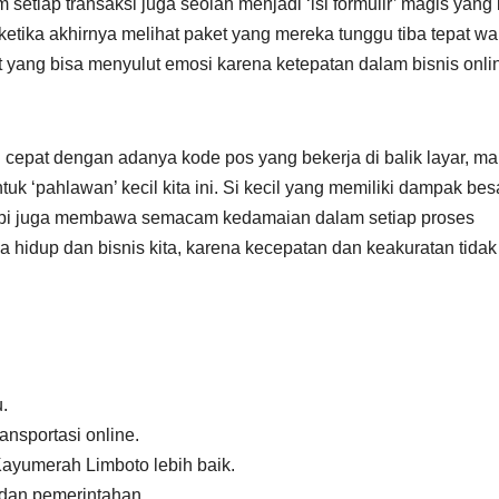
tiap transaksi juga seolah menjadi ‘isi formulir’ magis yang 
tika akhirnya melihat paket yang mereka tunggu tiba tepat wa
yang bisa menyulut emosi karena ketepatan dalam bisnis onli
 cepat dengan adanya kode pos yang bekerja di balik layar, mar
k ‘pahlawan’ kecil kita ini. Si kecil yang memiliki dampak besa
etapi juga membawa semacam kedamaian dalam setiap proses
a hidup dan bisnis kita, karena kecepatan dan keakuratan tidak
.
nsportasi online.
ayumerah Limboto lebih baik.
dan pemerintahan.