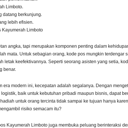
rah Limboto.
 datang berkunjung.
ng lebih efisien.
s Kayumerah Limboto
an angka, tapi merupakan komponen penting dalam kehidupan
elah mata. Untuk sebagian orang, kode pos mungkin terdengar s
lah letak keefektivannya. Seperti seorang asisten yang setia, ko
g benar.
am era modern ini, kecepatan adalah segalanya. Dengan menge
logistik, baik untuk kebutuhan pribadi maupun bisnis, dapat be
adiah untuk orang tercinta tidak sampai ke tujuan hanya kare
mengambil risiko semacam itu?
os Kayumerah Limboto juga membuka peluang berinteraksi d