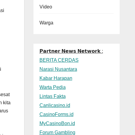
Video
si
Warga
𝗣𝗮𝗿𝘁𝗻𝗲𝗿 𝗡𝗲𝘄𝘀 𝗡𝗲𝘁𝘄𝗼𝗿𝗸 :
BERITA CERDAS
Narasi Nusantara
i
Kabar Harapan
Warta Pedia
sesat
Lintas Fakta
 kita
Canlicasino.id
arus
CasinoForms.id
MyCasinoBon.id
Forum Gambling