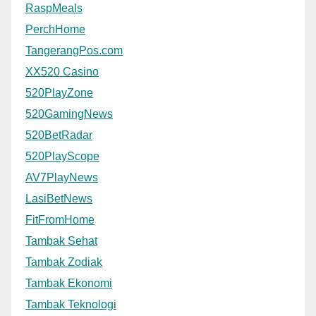
RaspMeals
PerchHome
TangerangPos.com
XX520 Casino
520PlayZone
520GamingNews
520BetRadar
520PlayScope
AV7PlayNews
LasiBetNews
FitFromHome
Tambak Sehat
Tambak Zodiak
Tambak Ekonomi
Tambak Teknologi