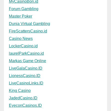
MyCasinoBon.id
Forum Gambling
Master Poker
Dunia Virtual Gambling
FireScattersCasino.id
Casino News
LockerCasino.id
laurelParkCasino.id
Markas Game Online
LiveGalaCasino.ID
LionessCasino.ID
LiveCasinoLinks.ID
King Casino
JadedCasino.ID
EyeconCasinos.ID