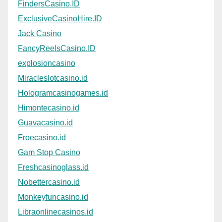
FindersCasino.ID
ExclusiveCasinoHire.ID
Jack Casino
FancyReelsCasino.ID
explosioncasino
Miracleslotcasino.id
Hologramcasinogames.id
Himontecasino.id
Guavacasino.id
Froecasino.id
Gam Stop Casino
Freshcasinoglass.id
Nobettercasino.id
Monkeyfuncasino.id
Libraonlinecasinos.id