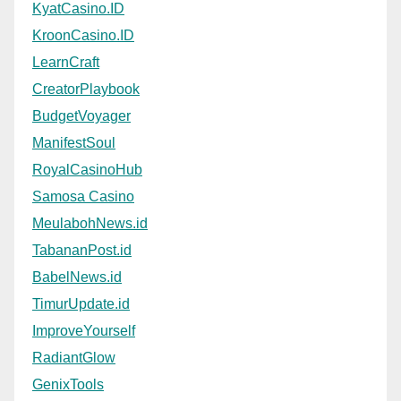
KyatCasino.ID
KroonCasino.ID
LearnCraft
CreatorPlaybook
BudgetVoyager
ManifestSoul
RoyalCasinoHub
Samosa Casino
MeulabohNews.id
TabananPost.id
BabelNews.id
TimurUpdate.id
ImproveYourself
RadiantGlow
GenixTools