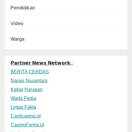
Pendidikan
Video
Warga
𝗣𝗮𝗿𝘁𝗻𝗲𝗿 𝗡𝗲𝘄𝘀 𝗡𝗲𝘁𝘄𝗼𝗿𝗸 :
BERITA CERDAS
Narasi Nusantara
Kabar Harapan
Warta Pedia
Lintas Fakta
Canlicasino.id
CasinoForms.id