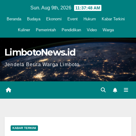
Skip
Sun. Aug 9th, 2026
11:37:49 AM
to
Beranda
Budaya
Ekonomi
Event
Hukum
Kabar Terkini
content
Kuliner
Pemerintah
Pendidikan
Video
Warga
LimbotoNews.id
Jendela Berita Warga Limboto
KABAR TERKINI