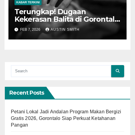
KABAR TERKINI
Terungkap! Dugaan
Kekerasan Balita di Gorontalo
Sudah Lama Diketahui
FEB 7, 2026
AUSTIN SMITH
Keluarga
Recent Posts
Petani Lokal Jadi Andalan Program Makan Bergizi
Gratis 2026, Gorontalo Siap Perkuat Ketahanan
Pangan