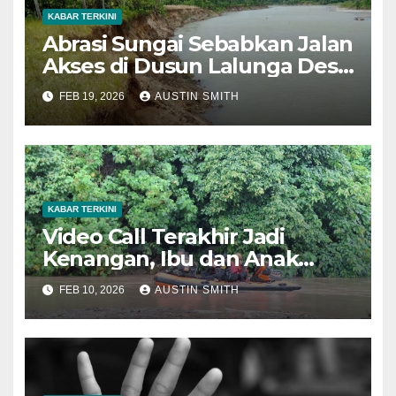
KABAR TERKINI
Abrasi Sungai Sebabkan Jalan
Akses di Dusun Lalunga Desa
Datahu Amblas
FEB 19, 2026
AUSTIN SMITH
KABAR TERKINI
Video Call Terakhir Jadi
Kenangan, Ibu dan Anak
Hilang di Sungai Paguyaman
FEB 10, 2026
AUSTIN SMITH
Gorontalo