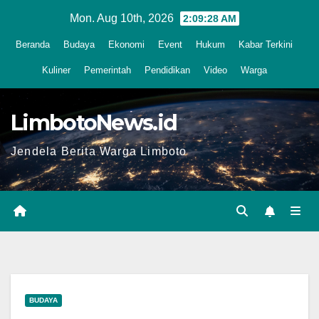
Skip
Mon. Aug 10th, 2026
2:09:29 AM
to
Beranda
Budaya
Ekonomi
Event
Hukum
Kabar Terkini
content
Kuliner
Pemerintah
Pendidikan
Video
Warga
LimbotoNews.id
Jendela Berita Warga Limboto
BUDAYA