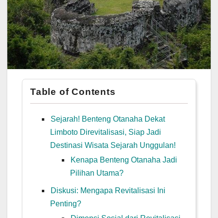
Table of Contents
Sejarah! Benteng Otanaha Dekat
Limboto Direvitalisasi, Siap Jadi
Destinasi Wisata Sejarah Unggulan!
Kenapa Benteng Otanaha Jadi
Pilihan Utama?
Diskusi: Mengapa Revitalisasi Ini
Penting?