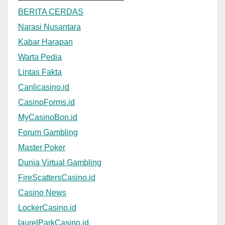
BERITA CERDAS
Narasi Nusantara
Kabar Harapan
Warta Pedia
Lintas Fakta
Canlicasino.id
CasinoForms.id
MyCasinoBon.id
Forum Gambling
Master Poker
Dunia Virtual Gambling
FireScattersCasino.id
Casino News
LockerCasino.id
laurelParkCasino.id