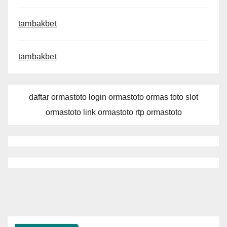
tambakbet
tambakbet
daftar ormastoto login ormastoto ormas toto slot
ormastoto link ormastoto rtp ormastoto