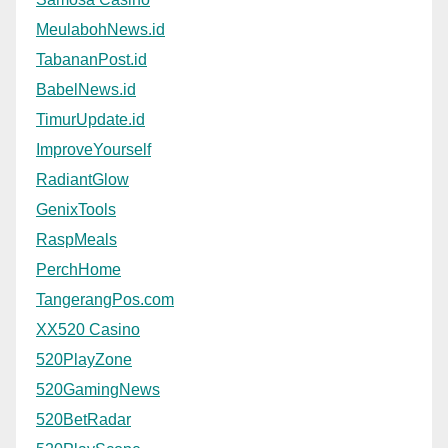
MeulabohNews.id
TabananPost.id
BabelNews.id
TimurUpdate.id
ImproveYourself
RadiantGlow
GenixTools
RaspMeals
PerchHome
TangerangPos.com
XX520 Casino
520PlayZone
520GamingNews
520BetRadar