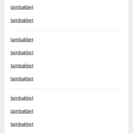
tambakbet
tambakbet
tambakbet
tambakbet
tambakbet
tambakbet
tambakbet
tambakbet
tambakbet