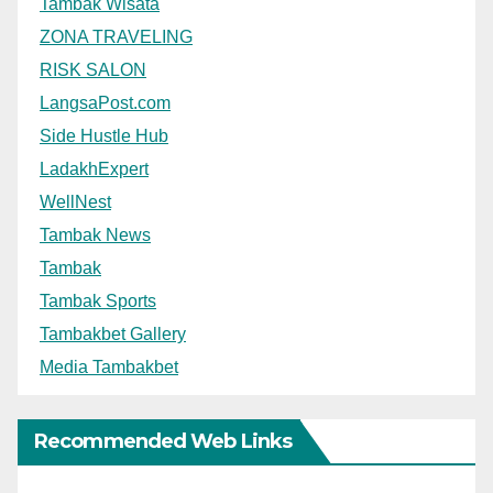
Tambak Wisata
ZONA TRAVELING
RISK SALON
LangsaPost.com
Side Hustle Hub
LadakhExpert
WellNest
Tambak News
Tambak
Tambak Sports
Tambakbet Gallery
Media Tambakbet
Recommended Web Links