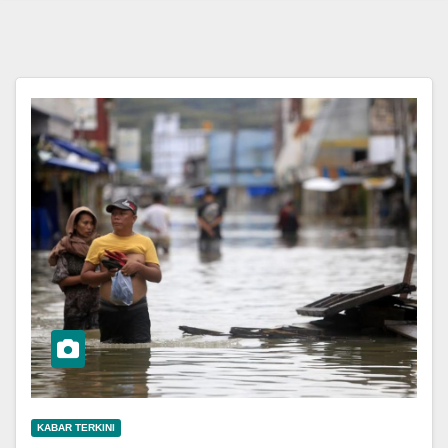
KABAR TERKINI