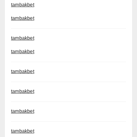
tambakbet
tambakbet
tambakbet
tambakbet
tambakbet
tambakbet
tambakbet
tambakbet