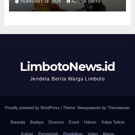
FEBRUARY 18, 2026
AUSTIN SMITH
Pintu Rumah Siswa
LimbotoNews.id
Jendela Berita Warga Limboto
Proudly powered by WordPress
|
Theme: Newspaperex by
Themeansar
.
Beranda
Budaya
Ekonomi
Event
Hukum
Kabar Terkini
Kuliner
Pemerintah
Pendidikan
Video
Warga