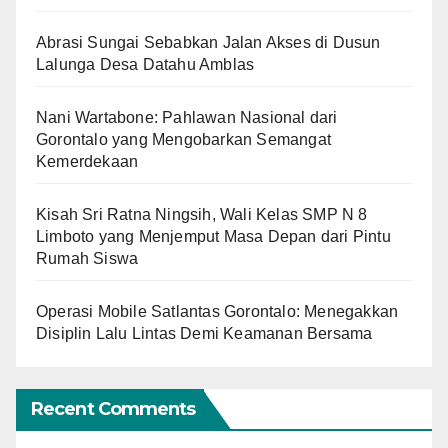
Abrasi Sungai Sebabkan Jalan Akses di Dusun
Lalunga Desa Datahu Amblas
Nani Wartabone: Pahlawan Nasional dari
Gorontalo yang Mengobarkan Semangat
Kemerdekaan
Kisah Sri Ratna Ningsih, Wali Kelas SMP N 8
Limboto yang Menjemput Masa Depan dari Pintu
Rumah Siswa
Operasi Mobile Satlantas Gorontalo: Menegakkan
Disiplin Lalu Lintas Demi Keamanan Bersama
Recent Comments