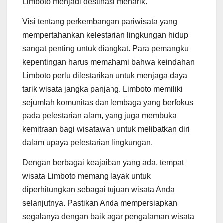
Limboto menjadi destinasi menarik.
Visi tentang perkembangan pariwisata yang
mempertahankan kelestarian lingkungan hidup
sangat penting untuk diangkat. Para pemangku
kepentingan harus memahami bahwa keindahan
Limboto perlu dilestarikan untuk menjaga daya
tarik wisata jangka panjang. Limboto memiliki
sejumlah komunitas dan lembaga yang berfokus
pada pelestarian alam, yang juga membuka
kemitraan bagi wisatawan untuk melibatkan diri
dalam upaya pelestarian lingkungan.
Dengan berbagai keajaiban yang ada, tempat
wisata Limboto memang layak untuk
diperhitungkan sebagai tujuan wisata Anda
selanjutnya. Pastikan Anda mempersiapkan
segalanya dengan baik agar pengalaman wisata