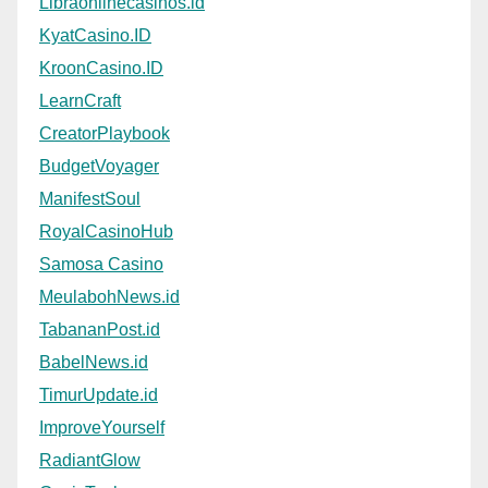
Libraonlinecasinos.id
KyatCasino.ID
KroonCasino.ID
LearnCraft
CreatorPlaybook
BudgetVoyager
ManifestSoul
RoyalCasinoHub
Samosa Casino
MeulabohNews.id
TabananPost.id
BabelNews.id
TimurUpdate.id
ImproveYourself
RadiantGlow