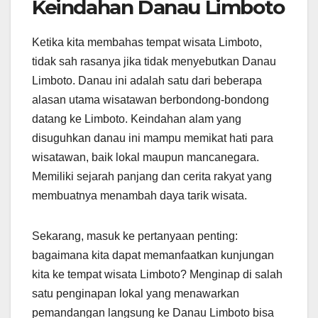
Keindahan Danau Limboto
Ketika kita membahas tempat wisata Limboto,
tidak sah rasanya jika tidak menyebutkan Danau
Limboto. Danau ini adalah satu dari beberapa
alasan utama wisatawan berbondong-bondong
datang ke Limboto. Keindahan alam yang
disuguhkan danau ini mampu memikat hati para
wisatawan, baik lokal maupun mancanegara.
Memiliki sejarah panjang dan cerita rakyat yang
membuatnya menambah daya tarik wisata.
Sekarang, masuk ke pertanyaan penting:
bagaimana kita dapat memanfaatkan kunjungan
kita ke tempat wisata Limboto? Menginap di salah
satu penginapan lokal yang menawarkan
pemandangan langsung ke Danau Limboto bisa