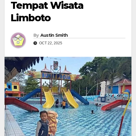
Tempat Wisata
Limboto
By
Austin Smith
OCT 22, 2025