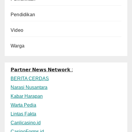
Pendidikan
Video
Warga
𝗣𝗮𝗿𝘁𝗻𝗲𝗿 𝗡𝗲𝘄𝘀 𝗡𝗲𝘁𝘄𝗼𝗿𝗸 :
BERITA CERDAS
Narasi Nusantara
Kabar Harapan
Warta Pedia
Lintas Fakta
Canlicasino.id
CasinoForms.id