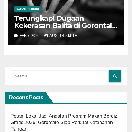
KABAR TERKINI
Terungkap! Dugaan
Kekerasan Balita di Gorontalo
Sudah Lama Diketahui
FEB 7, 2026
AUSTIN SMITH
Keluarga
Recent Posts
Petani Lokal Jadi Andalan Program Makan Bergizi
Gratis 2026, Gorontalo Siap Perkuat Ketahanan
Pangan