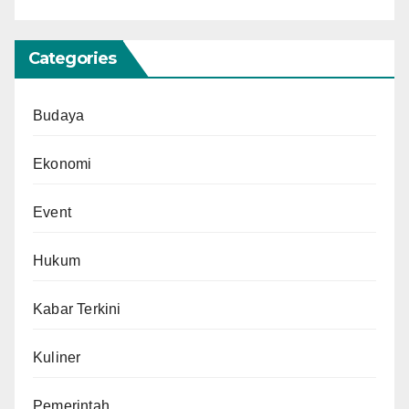
Categories
Budaya
Ekonomi
Event
Hukum
Kabar Terkini
Kuliner
Pemerintah