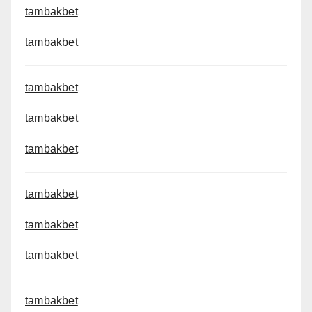
tambakbet
tambakbet
tambakbet
tambakbet
tambakbet
tambakbet
tambakbet
tambakbet
tambakbet