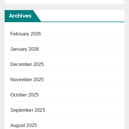
Archives
February 2026
January 2026
December 2025
November 2025
October 2025
September 2025
August 2025