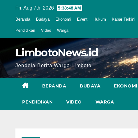
Skip
Fri. Aug 7th, 2026
5:38:49 AM
to
Beranda
Budaya
Ekonomi
Event
Hukum
Kabar Terkini
content
Pendidikan
Video
Warga
LimbotoNews.id
Jendela Berita Warga Limboto
BERANDA
BUDAYA
EKONOMI
PENDIDIKAN
VIDEO
WARGA