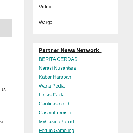
Video
Warga
𝗣𝗮𝗿𝘁𝗻𝗲𝗿 𝗡𝗲𝘄𝘀 𝗡𝗲𝘁𝘄𝗼𝗿𝗸 :
BERITA CERDAS
Narasi Nusantara
Kabar Harapan
Warta Pedia
dus
Lintas Fakta
Canlicasino.id
CasinoForms.id
MyCasinoBon.id
si
Forum Gambling