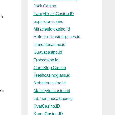
Jack Casino
FancyReelsCasino.ID
an
explosioncasino
Miracleslotcasino.id
Hologramcasinogames.id
Himontecasino.id
Guavacasino.id
Froecasino.id
Gam Stop Casino
Freshcasinoglass.id
Nobettercasino.id
a.
Monkeyfuncasino.id
Libraonlinecasinos.id
KyatCasino.ID
KroonCasino.ID