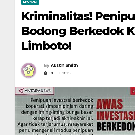
EKONOMI
Kriminalitas! Penip
Bodong Berkedok Ko
Limboto!
By
Austin Smith
DEC 1, 2025