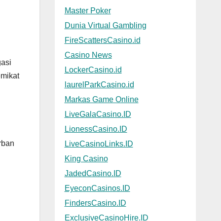
Master Poker
Dunia Virtual Gambling
FireScattersCasino.id
Casino News
gasi
LockerCasino.id
emikat
laurelParkCasino.id
Markas Game Online
LiveGalaCasino.ID
LionessCasino.ID
rban
LiveCasinoLinks.ID
King Casino
JadedCasino.ID
EyeconCasinos.ID
FindersCasino.ID
ExclusiveCasinoHire.ID